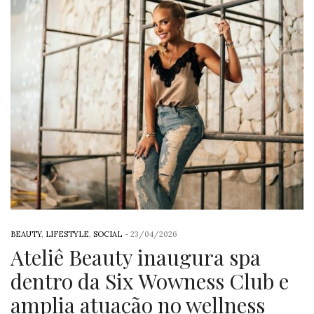
BEAUTY
,
LIFESTYLE
,
SOCIAL
-
23/04/2026
Ateliê Beauty inaugura spa
dentro da Six Wowness Club e
amplia atuação no wellness